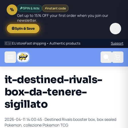
🎉
SPIN & WIN
⚡
Instant code
%
Get up to 15% OFF your first order when you join our
newsletter.
✕
🎡
Spin & Save
🇪🇺 EU store
Fast shipping • Authentic products
Support
it-destined-rivals-
box-da-tenere-
sigillato
2026-04-11 14:00:45 ·
Destined Rivals booster box, box sealed
Pokemon, collezione Pokemon TCG