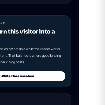
ANEL
rn this visitor into a
sales path visible while the reader works
tent. That balance is where good landing
neric blog posts.
White Flare ansehen
S