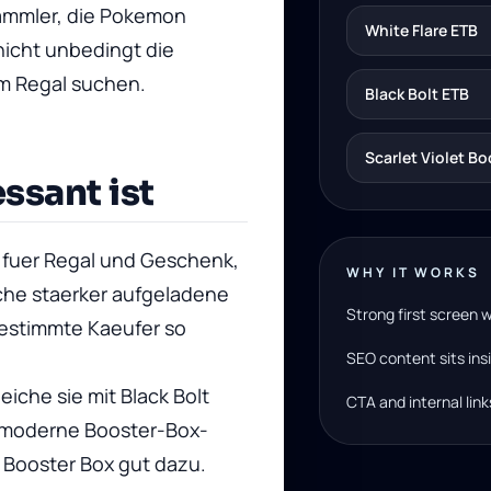
Sammler, die Pokemon
White Flare ETB
icht unbedingt die
im Regal suchen.
Black Bolt ETB
Scarlet Violet B
ssant ist
 fuer Regal und Geschenk,
WHY IT WORKS
nche staerker aufgeladene
Strong first screen 
bestimmte Kaeufer so
SEO content sits in
eiche sie mit
Black Bolt
CTA and internal link
e moderne Booster-Box-
t Booster Box
gut dazu.