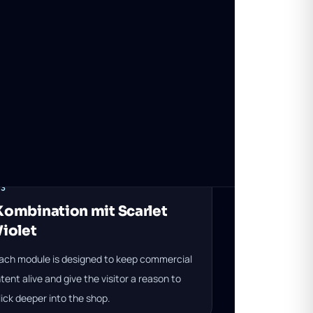
03
Kombination mit Scarlet
Violet
ach module is designed to keep commercial
ntent alive and give the visitor a reason to
lick deeper into the shop.