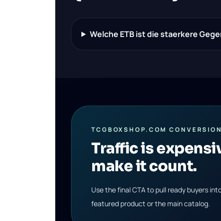
Welche ETB ist die staerkere Geg
TCGBOXSHOP.COM CONVERSION
Traffic is expensi
make it count.
Use the final CTA to pull ready buyers in
featured product or the main catalog.