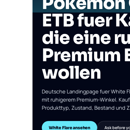
Pokemon 
ETB fuer K
die eine r
Premium 
wollen
Deutsche Landingpage fuer White F
mit ruhigerem Premium-Winkel. Kaufh
Produkttyp, Zustand, Bestand und Za
Ask before y
White Flare ansehen