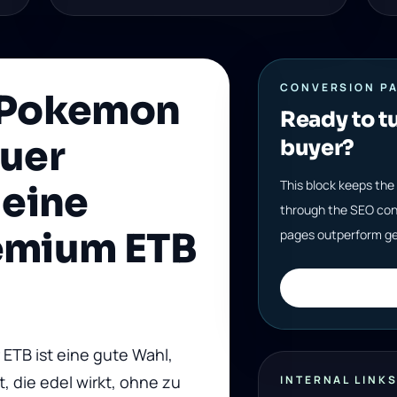
CONVERSION P
e Pokemon
Ready to tu
fuer
buyer?
This block keeps the 
 eine
through the SEO con
remium ETB
pages outperform ge
 ETB
ist eine gute Wahl,
, die edel wirkt, ohne zu
INTERNAL LINK