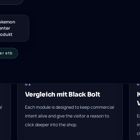
okemon
enter
rodukt
er etb
02
Vergleich mit Black Bolt
l
Each module is designed to keep commercial
intent alive and give the visitor a reason to
E
click deeper into the shop.
i
c