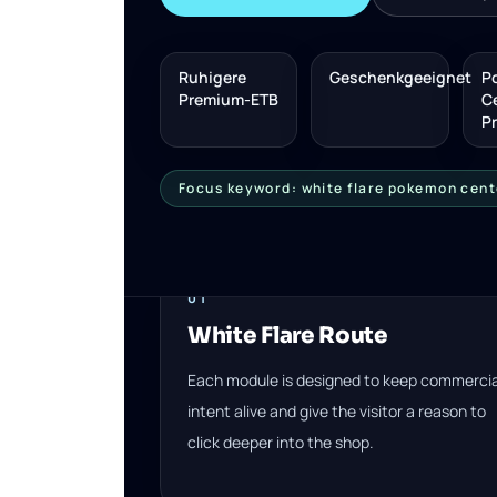
Ruhigere
Geschenkgeeignet
P
Premium-ETB
C
P
Focus keyword: white flare pokemon cent
01
White Flare Route
Each module is designed to keep commercia
intent alive and give the visitor a reason to
click deeper into the shop.