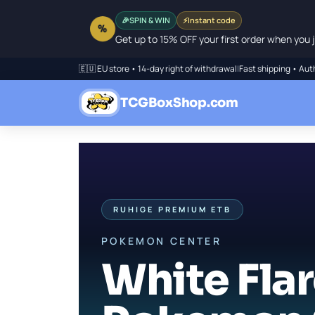
🎉
SPIN & WIN
⚡
Instant code
%
Get up to 15% OFF your first order when you j
🇪🇺 EU store • 14-day right of withdrawal
|
Fast shipping • Aut
TCGBoxShop.com
RUHIGE PREMIUM ETB
POKEMON CENTER
White Fla