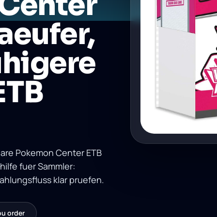
Center
aeufer,
uhigere
ETB
lare Pokemon Center ETB
ilfe fuer Sammler:
hlungsfluss klar pruefen.
ou order