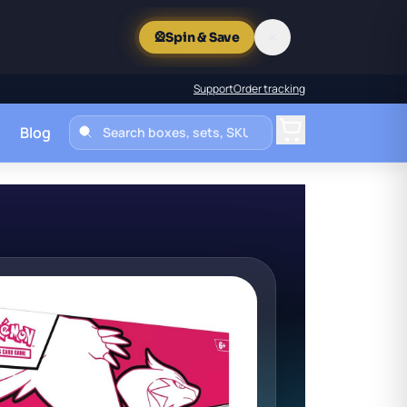
✕
🎡
Spin & Save
Support
Order tracking
Blog
Cart