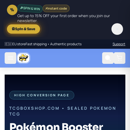
SPIN & WIN
⚡
Instant code
🎉
%
Get up to 15% OFF your first order when you join our
newsletter.
✕
🎡
Spin & Save
🇪🇺 EU store
Fast shipping • Authentic products
Support
HIGH CONVERSION PAGE
TCGBOXSHOP.COM • SEALED POKEMON
TCG
Pokémon Booster