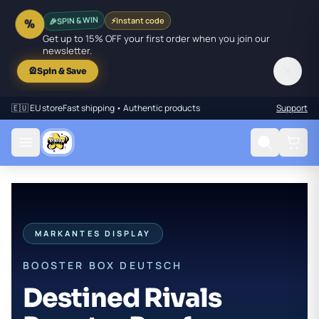
🎉
SPIN & WIN
⚡
Instant code
%
Get up to 15% OFF your first order when you join our
newsletter.
✕
🎡
Spin & Save
🇪🇺 EU store
Fast shipping • Authentic products
Support
MARKANTES DISPLAY
BOOSTER BOX DEUTSCH
Destined Rivals