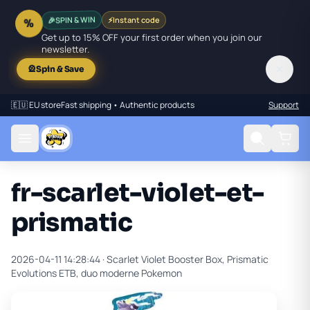
🎉
SPIN & WIN
⚡
Instant code
%
Get up to 15% OFF your first order when you join our
newsletter.
✕
🎡
Spin & Save
🇪🇺 EU store
Fast shipping • Authentic products
Support
fr-scarlet-violet-et-
prismatic
2026-04-11 14:28:44 ·
Scarlet Violet Booster Box, Prismatic
Evolutions ETB, duo moderne Pokemon